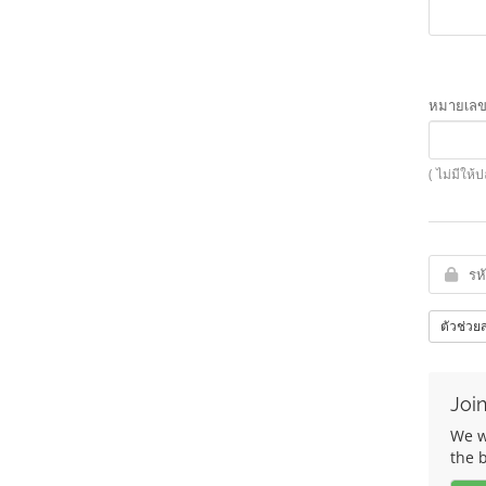
หมายเลขโ
( ไม่มีให้
ตัวช่วยส
Join
We wo
the 